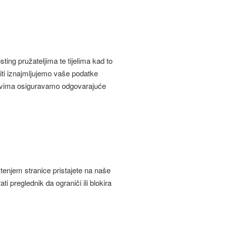
ing pružateljima te tijelima kad to
iti iznajmljujemo vaše podatke
jevima osiguravamo odgovarajuće
ištenjem stranice pristajete na naše
i preglednik da ograniči ili blokira