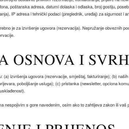
lefona, poštanska adresa, datumi dolaska i odlaska, broj gostiju, poseb
nja), IP adresa i tehnički podaci (preglednik, uređaj) za sigurnost i ana
rebno je za izvršenje ugovora (rezervacija). Nepružanje obveznih po
rvacije.
NA OSNOVA I SVR
(a) izvršenja ugovora (rezervacije, smještaj, fakturiranje); (b) naših
prijevara, poboljšanje usluga); (c) pristanka (newsletter, opciona kom
 usklađenost).
 nespojivim s gore navedenim, osim ako to zahtijeva zakon ili vaš p
JENJE I PRIJENOS