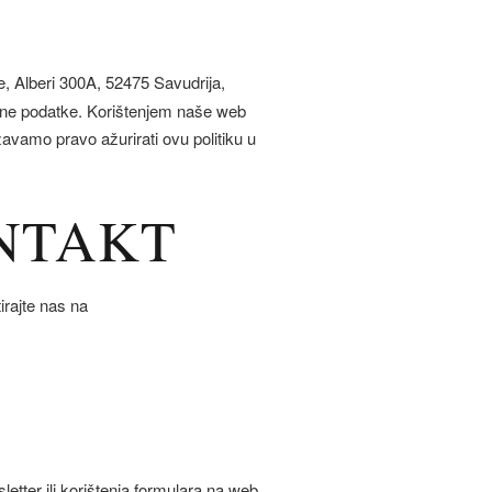
ne, Alberi 300A, 52475 Savudrija,
obne podatke. Korištenjem naše web
državamo pravo ažurirati ovu politiku u
ONTAKT
irajte nas na
etter ili korištenja formulara na web