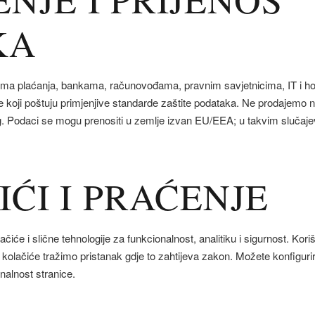
KA
ima plaćanja, bankama, računovođama, pravnim savjetnicima, IT i host
 koji poštuju primjenjive standarde zaštite podataka. Ne prodajemo n
g. Podaci se mogu prenositi u zemlje izvan EU/EEA; u takvim sluča
IĆI I PRAĆENJE
čiće i slične tehnologije za funkcionalnost, analitiku i sigurnost. Kor
 kolačiće tražimo pristanak gdje to zahtijeva zakon. Možete konfigurirat
nalnost stranice.