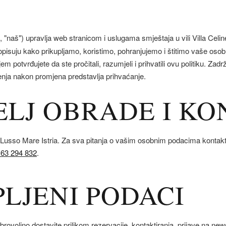
, "naš") upravlja web stranicom i uslugama smještaja u vili Villa Celi
 opisuju kako prikupljamo, koristimo, pohranjujemo i štitimo vaše os
jem potvrđujete da ste pročitali, razumjeli i prihvatili ovu politiku. Za
tenja nakon promjena predstavlja prihvaćanje.
TELJ OBRADE I K
r Lusso Mare Istria. Za sva pitanja o vašim osobnim podacima kontakt
 63 294 832
.
PLJENI PODACI
ovoljno dostavite prilikom rezervacije, kontaktiranja, prijave na newsl