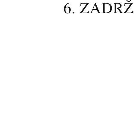
6. ZADR
Podatke zadržavamo samo onoliko dug
povezani s ugovorom obično se zad
povučete pristanak ili izjavite prigovo
7. SIGU
Primjenjujemo tehničke i organizacij
metoda prijenosa ili pohrane nije 10
8. VAŠA 
Ovisno o primjenjivom zakonu, možete i