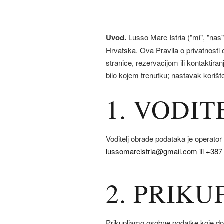
Uvod.
Lusso Mare Istria ("mi", "nas"
Hrvatska. Ova Pravila o privatnosti
stranice, rezervacijom ili kontaktiran
bilo kojem trenutku; nastavak koriš
1. VODI
Voditelj obrade podataka je operato
lussomareistria@gmail.com
ili
+387
2. PRIKU
Prikupljamo osobne podatke koje dobr