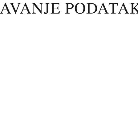
ŽAVANJE PODATA
o koliko je potrebno za opisane svrhe ili koliko zahtijeva zakon (n
ržavaju nekoliko godina nakon završetka poslovnog odnosa. Market
r.
RNOST
ske mjere za zaštitu vaših podataka od neovlaštenog pristupa, gubitka 
0% sigurna. Naše usluge koristite na vlastitu odgovornost u tom pogle
PRAVA
mati pravo na: pristup svojim podacima; zatražiti ispravak ili brisanje;